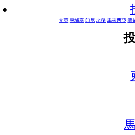
文萊
柬埔寨
印尼
老撾
馬來西亞
緬