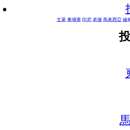
文萊
柬埔寨
印尼
老撾
馬來西亞
緬