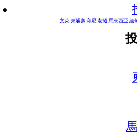
文萊
柬埔寨
印尼
老撾
馬來西亞
緬