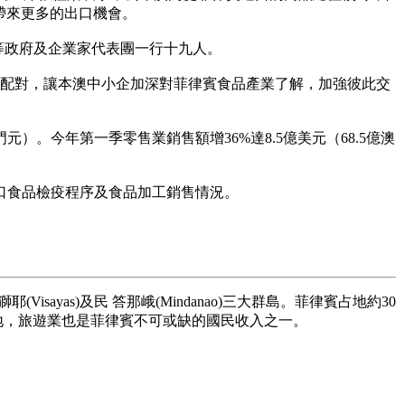
帶來更多的出口機會。
等政府及企業家代表團一行十九人。
配對，讓本澳中小企加深對菲律賓食品產業了解，加強彼此交
元）。今年第一季零售業銷售額增36%達8.5億美元（68.5億澳
口食品檢疫程序及食品加工銷售情況。
yas)及民 答那峨(Mindanao)三大群島。菲律賓占地約30
勝地，旅遊業也是菲律賓不可或缺的國民收入之一。