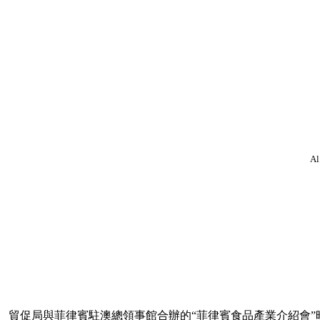
Al
貿促局與菲律賓駐澳總領事館合辦的“菲律賓食品產業介紹會