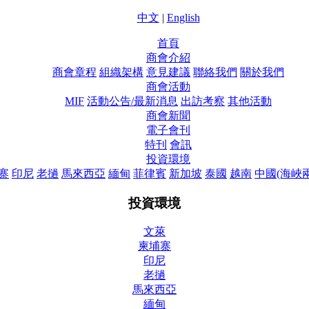
中文
|
English
首頁
商會介紹
商會章程
組織架構
意見建議
聯絡我們
關於我們
商會活動
MIF
活動公告/最新消息
出訪考察
其他活動
商會新聞
電子會刊
特刊
會訊
投資環境
寨
印尼
老撾
馬來西亞
緬甸
菲律賓
新加坡
泰國
越南
中國(海峽
投資環境
文萊
柬埔寨
印尼
老撾
馬來西亞
緬甸