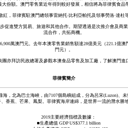
佔最大份額。澳門零售業近年得到較好發展，相信將為菲律賓食品
敬紅，菲律賓駐澳門總領事雷納托·比利亞帕托及領事勞洛·達杜
步促進雙方貿易、旅遊和其他合作。期望透過是次推介會及商業
流合作，共拓商機。
900萬澳門元。去年本澳零售業銷售額達28億美元（221.1億澳門
門元）。
表團亦拜訪民政總署及參觀本澳食品零售及加工廠，了解澳門進
菲律賓簡介
海峽，由7107個島嶼組成，分為呂宋(Luzon)、未獅耶(Visa
椰子、香蕉、芒果、鳳梨。菲律賓海岸連綿，是世界一流的潛水
2019主要經濟指標及數據：
■生產總值 GDP US$377.1 billion