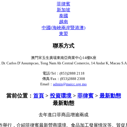
菲律賓
新加坡
泰國
越南
中國(海峽兩岸暨港澳)
東盟
聯系方式
澳門宋玉生廣場東南亞商業中心14樓K座
. Dr. Carlos D' Assumpcao, Tong Nam Ah Central Comercio, 14 Andar K, Macau S.A
電話/Tel：(853)2888 2118
傳真/Fax：(853)2888 2308
Email：
admin@maicc.org.mo
當前位置：
首頁
>
投資環境
>
菲律賓
>
最新動態
最新動態
去年進口菲商品增逾兩成
”昨舉行，介紹菲律賓最新營商環境、食品加工發展情況等。貿促