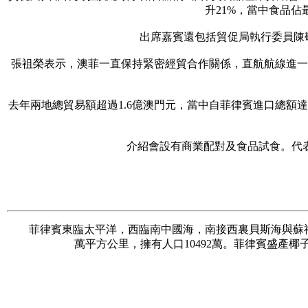
升21%，當中食品
出席嘉賓還包括貿促局執行委員陳
張祖榮表示，澳菲一直保持緊密經貿合作關係，直航航線進一
去年兩地總貿易額超過1.6億澳門元，當中自菲律賓進口總額達6,
介紹會設有商業配對及食品試食。代
菲律賓東臨太平洋，西臨南中國海，南接西裏貝斯海與蘇祿海，北為巴士
萬平方公里，擁有人口10492萬。菲律賓盛產