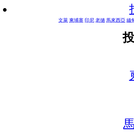
文萊
柬埔寨
印尼
老撾
馬來西亞
緬