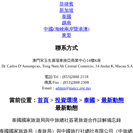
菲律賓
新加坡
泰國
越南
中國(海峽兩岸暨港澳)
東盟
聯系方式
澳門宋玉生廣場東南亞商業中心14樓K座
. Dr. Carlos D' Assumpcao, Tong Nam Ah Central Comercio, 14 Andar K, Macau S.A
電話/Tel：(853)2888 2118
傳真/Fax：(853)2888 2308
Email：
admin@maicc.org.mo
當前位置：
首頁
>
投資環境
>
泰國
>
最新動態
最新動態
泰國國家旅遊局與中旅總社簽署旅遊合作諒解備忘錄
家旅遊局（泰旅局）與中國旅行社總社有限公司（中旅總社）於2