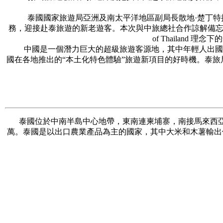
泰國國家旅遊局亞洲及南太平洋地區副局長散地·楚丁特拉表
務，迎接赴泰旅遊的新老遊客。本次與中旅總社合作諒解備忘錄的簽
of Thailan
中國是一個潛力巨大的超級旅遊客源地，其中年輕人出國旅
國在各地推出的“本土化特色體驗”旅遊新項目的好時機。泰旅局預計
泰國位於中南半島中心地帶，東南連柬埔寨，南接馬來西亞，西
萬。泰國是以出口農業產品為主的國家，其中大米和木薯輸出