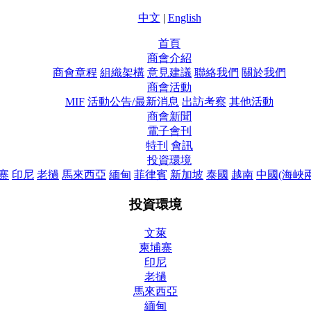
中文
|
English
首頁
商會介紹
商會章程
組織架構
意見建議
聯絡我們
關於我們
商會活動
MIF
活動公告/最新消息
出訪考察
其他活動
商會新聞
電子會刊
特刊
會訊
投資環境
寨
印尼
老撾
馬來西亞
緬甸
菲律賓
新加坡
泰國
越南
中國(海峽
投資環境
文萊
柬埔寨
印尼
老撾
馬來西亞
緬甸