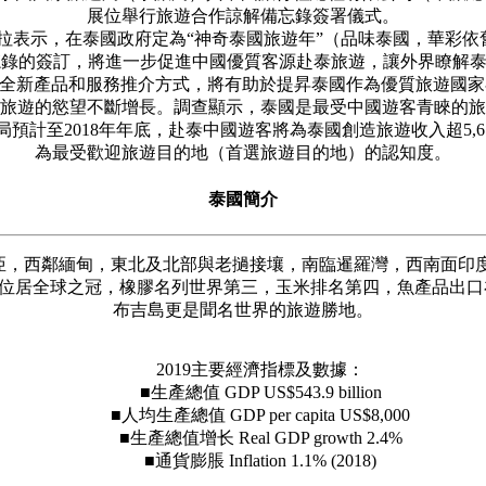
展位舉行旅遊合作諒解備忘錄簽署儀式。
示，在泰國政府定為“神奇泰國旅遊年”（品味泰國，華彩依舊
訂，將進一步促進中國優質客源赴泰旅遊，讓外界瞭解泰國已做好迎接廣大
d 理念下的全新產品和服務推介方式，將有助於提昇泰國作為優質旅遊
遊的慾望不斷增長。調查顯示，泰國是最受中國遊客青睞的旅
至2018年年底，赴泰中國遊客將為泰國創造旅遊收入超5,611.
為最受歡迎旅遊目的地（首選旅遊目的地）的認知度。
泰國簡介
鄰緬甸，東北及北部與老撾接壤，南臨暹羅灣，西南面印度洋，
位居全球之冠，橡膠名列世界第三，玉米排名第四，魚產品出口
布吉島更是聞名世界的旅遊勝地。
2019主要經濟指標及數據：
■生產總值 GDP US$543.9 billion
■人均生產總值 GDP per capita US$8,000
■生產總值增长 Real GDP growth 2.4%
■通貨膨脹 Inflation 1.1% (2018)