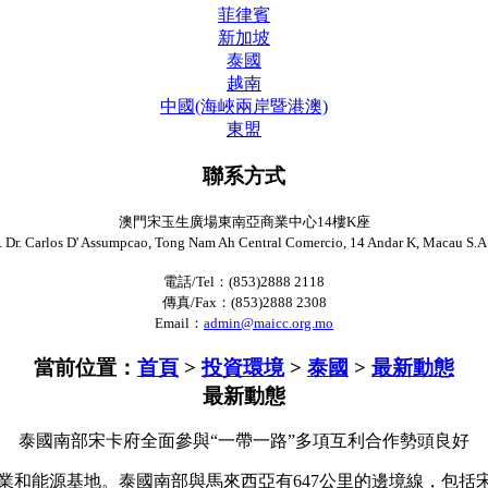
菲律賓
新加坡
泰國
越南
中國(海峽兩岸暨港澳)
東盟
聯系方式
澳門宋玉生廣場東南亞商業中心14樓K座
. Dr. Carlos D' Assumpcao, Tong Nam Ah Central Comercio, 14 Andar K, Macau S.A
電話/Tel：(853)2888 2118
傳真/Fax：(853)2888 2308
Email：
admin@maicc.org.mo
當前位置：
首頁
>
投資環境
>
泰國
>
最新動態
最新動態
泰國南部宋卡府全面參與“一帶一路”多項互利合作勢頭良好
能源基地。泰國南部與馬來西亞有647公里的邊境線，包括宋