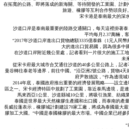
在拓寬的公路、即將落成的新海關、等待開發的工業園、計劃
旅遊、橡膠等互利合作勢頭良好
宋卡港是泰南最大的深水港
沙道口岸是泰南最重要的陸路交通關口，每天這裡掛著泰、馬
平均每月2.37萬輛
“2017年沙道口岸進出口貨物總額3335億泰銖（1元人民
大的進出口貿易國，因為很多中
在沙道口岸附近幾公里處，記者看到一片很大的施工工地，幾
未
從宋卡府最大城市合艾通往沙道的40多公里公路上，記者不
曼谷轉往泰老等邊界，前往中國。“沿亞洲2號公路，貨物4
府尹敦德說，“作為邊境城
2014年底，泰國政府推出重要的經濟發展戰略——設立邊
區之一。宋卡經濟特區中規劃了工業園，靠近泰馬邊境，是連
馬來西亞1公里、沙道縣城10公里，將吸引漁業、紡
泰國是世界最大天然橡膠生產國和出口國，而泰南的產量和
長威拉蓬表示，橡膠城計劃建設70家工廠，將成為泰國最大最
膠加工大國。“中國是泰國橡膠的最大市場。中國企業已經參
“泰