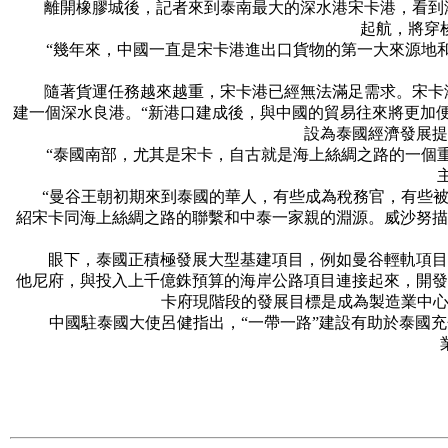
離開橡膠城後，記者來到泰南最大的深水港宋卡港，看到港口
起航，將穿
“幾年來，中國一直是宋卡港進出口貨物的第一大來源地和目
隨著貨運任務越來越重，宋卡港已經無法滿足需求。宋卡港水
建一個深水良港。“新港口建成後，與中國的貿易往來將更加便
設為泰國經濟發展提
“泰國南部，尤其是宋卡，自古就是海上絲綢之路的一個重要
“曼谷王朝初期來到泰國的華人，有些成為稅務官，有些被任
紹宋卡同海上絲綢之路的聯繫和中泰一家親的淵源。威沙努描
眼下，泰國正積極發展大型基建項目，例如曼谷輕軌項目、
他尼府，與投入上千億銖預算的海岸公路項目連接起來，開發
卡府現階段的發展目標是成為製造業中心
中國駐泰國大使呂健指出，“一帶一路”建設有助於泰國充