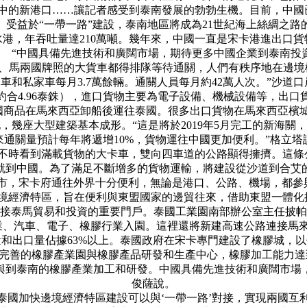
中的新港口……讓記者感受到泰南發展的勃勃生機。目前，中國
。受益於“一帶一路”建設，泰南地區將成為21世紀海上絲綢之路
，年吞吐量達210萬噸。幾年來，中國一直是宋卡港進出口貨
“中國具備先進技術和廣闊市場，期待更多中國企業到泰南投資
兩國牌照的大貨車都得排隊等待通關，人們有秩序地在邊境檢查站
，客車和私家車每月3.7萬餘輛。通關人員每月約42萬人次。”沙道
幣約合4.96泰銖），進口貨物主要為電子設備、機械設備等，
國商品在馬來西亞卸船後運往泰國。很多出口貨物在馬來西亞檳城
座大型建築基本成形。“這是將於2019年5月完工的新海關，
來通關量預計每年將遞增10%，貨物運往中國更加便利。”格立塔
時看到滿載貨物的大卡車，雙向四車道的公路顯得擁擠。這條
天就到中國。為了滿足不斷增多的貨物運輸，將建設從沙道到合艾
市，宋卡府通往外界十分便利，無論是港口、公路、機場，都參與
境經濟特區，旨在便利與東盟國家的邊貿往來，借助東盟一體化
接泰馬貿易和投資的重要門戶。泰國工業園南部辦公室主任披帕向
織業、汽車、電子、橡膠行業入園。這裡還將新建高速公路連接馬
出口量佔據63%以上。泰國政府在宋卡專門建設了橡膠城，以
完善的橡膠產業園與橡膠產品研發和生產中心，橡膠加工能力達
與到泰南的橡膠產業加工和研發。中國具備先進技術和廣闊市場
俊薩說。
國加快邊境經濟特區建設可以與‘一帶一路’對接，實現兩國互利