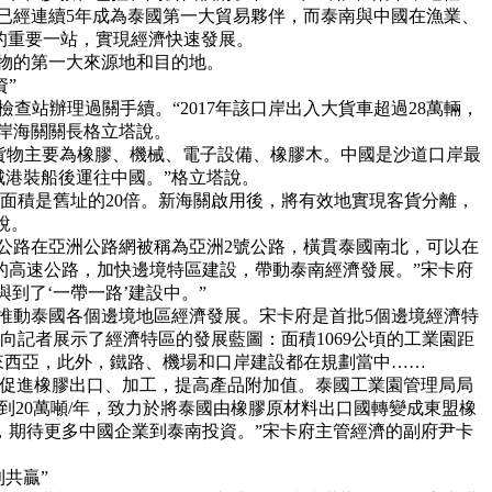
已經連續5年成為泰國第一大貿易夥伴，而泰南與中國在漁業、
的重要一站，實現經濟快速發展。
物的第一大來源地和目的地。
”
辦理過關手續。“2017年該口岸出入大貨車超過28萬輛，
口岸海關關長格立塔說。
出口貨物主要為橡膠、機械、電子設備、橡膠木。中國是沙道口岸最
港裝船後運往中國。”格立塔說。
面積是舊址的20倍。新海關啟用後，將有效地實現客貨分離，
說。
公路在亞洲公路網被稱為亞洲2號公路，橫貫泰國南北，可以在
的高速公路，加快邊境特區建設，帶動泰南經濟發展。”宋卡府
到了‘一帶一路’建設中。”
推動泰國各個邊境地區經濟發展。宋卡府是首批5個邊境經濟特
記者展示了經濟特區的發展藍圖：面積1069公頃的工業園距
來西亞，此外，鐵路、機場和口岸建設都在規劃當中……
促進橡膠出口、加工，提高產品附加值。泰國工業園管理局局
到20萬噸/年，致力於將泰國由橡膠原材料出口國轉變成東盟橡
，期待更多中國企業到泰南投資。”宋卡府主管經濟的副府尹卡
共贏”