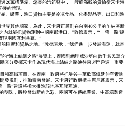
過20萬標準箱。悠長的汽笛聲中，一艘艘滿載的貨輪從宋卡港
直接的體現。
產品、礦產，進口貨物主要是冷凍食品、化學製品等。出口和進
世界其他國家，為此，宋卡府正籌劃在向南40公里的乍納區新
內就能把貨物運到中國南部港口。”敦德表示，“‘一帶一路’建
實現兩國互利共贏。”
船匯聚和貿易之地。”敦德表示，“我們進一步發展海運，就是
”
的“海上絲綢之路”展覽上，泰國副總理威沙努向數千名民眾介
勵充分發揮宋卡作為現代海上絲綢之路通往東盟門戶這一重要
目和高鐵項目。在泰南，政府將把曼谷—華欣高鐵延伸至素叻
開發規劃，推動泰南發展。宋卡府行政機構主席尼蓬表示，宋
帶一路”建設將極大推進該地區互聯互通。
的明珠，將煥發出新的光彩。兩國可在傳統產業、中高端製造
。