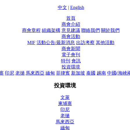
中文
|
English
首頁
商會介紹
商會章程
組織架構
意見建議
聯絡我們
關於我們
商會活動
MIF
活動公告/最新消息
出訪考察
其他活動
商會新聞
電子會刊
特刊
會訊
投資環境
寨
印尼
老撾
馬來西亞
緬甸
菲律賓
新加坡
泰國
越南
中國(海峽
投資環境
文萊
柬埔寨
印尼
老撾
馬來西亞
緬甸