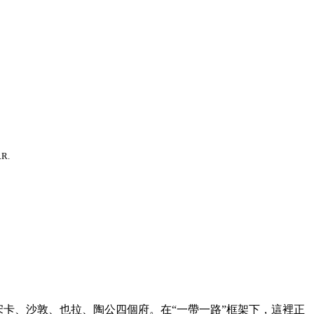
.R.
卡、沙敦、也拉、陶公四個府。在“一帶一路”框架下，這裡正