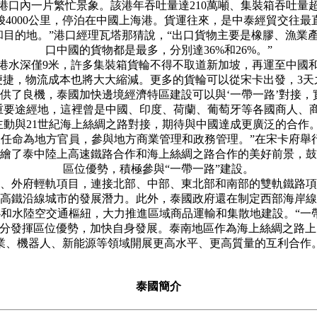
內一片繁忙景象。該港年吞吐量達210萬噸、集裝箱吞吐量超
梭4000公里，停泊在中國上海港。貨運往來，是中泰經貿交往最
的地。”港口經理瓦塔那猜說，“出口貨物主要是橡膠、漁業
口中國的貨物都是最多，分別達36%和26%。”
深僅9米，許多集裝箱貨輪不得不取道新加坡，再運至中國和
捷，物流成本也將大大縮減。更多的貨輪可以從宋卡出發，3天之
供了良機，泰國加快邊境經濟特區建設可以與‘一帶一路’對接，
途經地，這裡曾是中國、印度、荷蘭、葡萄牙等各國商人、商
主動與21世紀海上絲綢之路對接，期待與中國達成更廣泛的合作。
命為地方官員，參與地方商業管理和政務管理。”在宋卡府舉行
繪了泰中陸上高速鐵路合作和海上絲綢之路合作的美好前景，鼓
區位優勢，積極參與“一帶一路”建設。
外府輕軌項目，連接北部、中部、東北部和南部的雙軌鐵路項
高鐵沿線城市的發展潛力。此外，泰國政府還在制定西部海岸線
和水陸空交通樞紐，大力推進區域商品運輸和集散地建設。“一
分發揮區位優勢，加快自身發展。泰南地區作為海上絲綢之路上
業、機器人、新能源等領域開展更高水平、更高質量的互利合作
泰國簡介