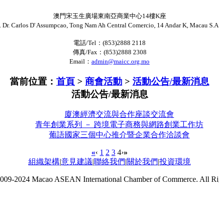
澳門宋玉生廣場東南亞商業中心14樓K座
. Dr. Carlos D' Assumpcao, Tong Nam Ah Central Comercio, 14 Andar K, Macau S.A
電話/Tel：(853)2888 2118
傳真/Fax：(853)2888 2308
Email：
admin@maicc.org.mo
當前位置：
首頁
>
商會活動
>
活動公告/最新消息
活動公告/最新消息
廈澳經濟交流與合作座談交流會
青年創業系列 － 跨境電子商務與網路創業工作坊
葡語國家三個中心推介暨企業合作洽談會
«
‹
1
2
3
4
›
»
組織架構
|
意見建議
|
聯絡我們
|
關於我們
|
投資環境
009-2024 Macao ASEAN International Chamber of Commerce. All Ri