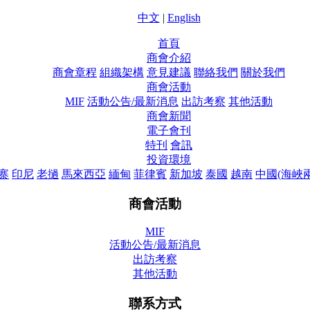
中文
|
English
首頁
商會介紹
商會章程
組織架構
意見建議
聯絡我們
關於我們
商會活動
MIF
活動公告/最新消息
出訪考察
其他活動
商會新聞
電子會刊
特刊
會訊
投資環境
寨
印尼
老撾
馬來西亞
緬甸
菲律賓
新加坡
泰國
越南
中國(海峽
商會活動
MIF
活動公告/最新消息
出訪考察
其他活動
聯系方式