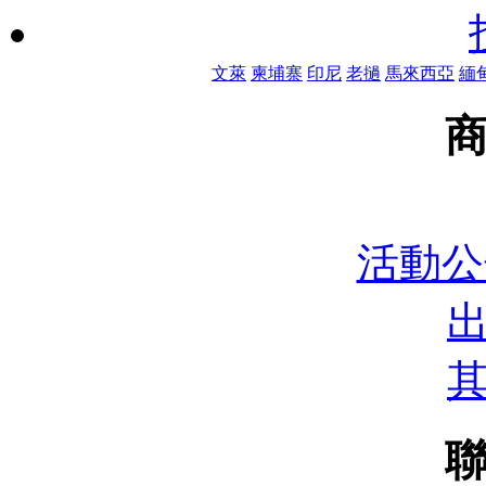
文萊
柬埔寨
印尼
老撾
馬來西亞
緬
活動公