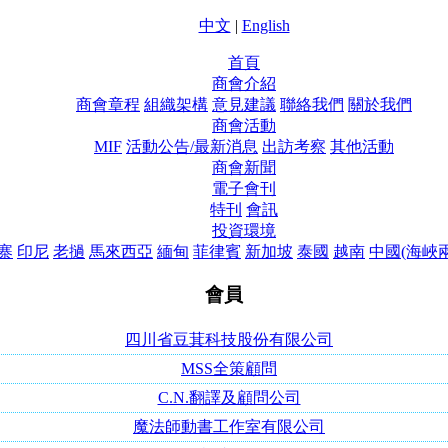
中文
|
English
首頁
商會介紹
商會章程
組織架構
意見建議
聯絡我們
關於我們
商會活動
MIF
活動公告/最新消息
出訪考察
其他活動
商會新聞
電子會刊
特刊
會訊
投資環境
寨
印尼
老撾
馬來西亞
緬甸
菲律賓
新加坡
泰國
越南
中國(海峽
會員
四川省豆萁科技股份有限公司
MSS全策顧問
C.N.翻譯及顧問公司
魔法師動書工作室有限公司