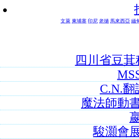
文萊
柬埔寨
印尼
老撾
馬來西亞
緬
四川省豆萁
MS
C.N.
魔法師動
駿灝會