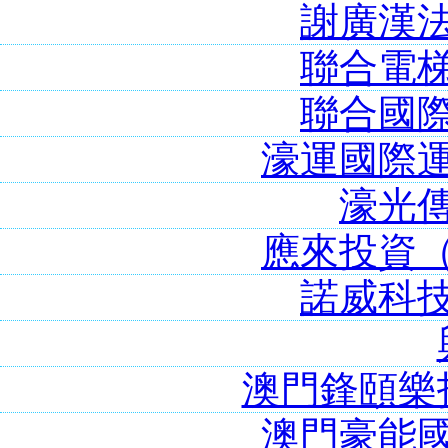
謝廣漢
聯合電
聯合國
濠運國際
濠光
應來投資
諾威科
澳門鋒頤樂
澳門豪能