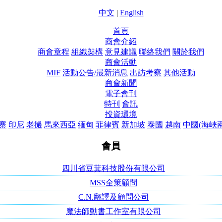
中文
|
English
首頁
商會介紹
商會章程
組織架構
意見建議
聯絡我們
關於我們
商會活動
MIF
活動公告/最新消息
出訪考察
其他活動
商會新聞
電子會刊
特刊
會訊
投資環境
寨
印尼
老撾
馬來西亞
緬甸
菲律賓
新加坡
泰國
越南
中國(海峽
會員
四川省豆萁科技股份有限公司
MSS全策顧問
C.N.翻譯及顧問公司
魔法師動書工作室有限公司