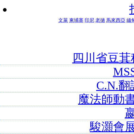
文萊
柬埔寨
印尼
老撾
馬來西亞
緬
四川省豆萁
MS
C.N.
魔法師動
駿灝會