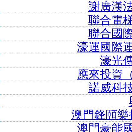
謝廣漢
聯合電
聯合國
濠運國際
濠光
應來投資
諾威科
澳門鋒頤樂
澳門豪能